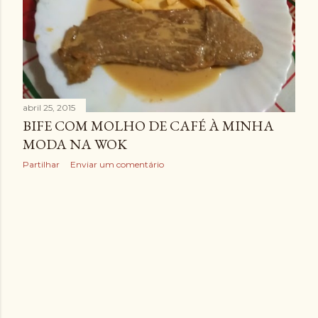
g
e
n
s
abril 25, 2015
BIFE COM MOLHO DE CAFÉ À MINHA
MODA NA WOK
Partilhar
Enviar um comentário