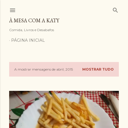
Avançar para o conteúdo principal
À MESA COM A KATY
Comida, Livros e Desabafos
PÁGINA INICIAL
A mostrar mensagens de abril, 2015
MOSTRAR TUDO
M
e
n
s
a